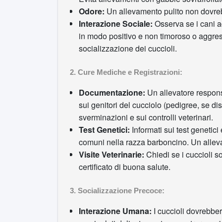
Odore:
Un allevamento pulito non dovrebb
Interazione Sociale:
Osserva se i cani ad
in modo positivo e non timoroso o aggre
socializzazione dei cuccioli.
2. Cure Mediche e Registrazioni:
Documentazione:
Un allevatore responsa
sui genitori del cucciolo (pedigree, se dis
sverminazioni e sui controlli veterinari.
Test Genetici:
Informati sui test genetici 
comuni nella razza barboncino. Un allevato
Visite Veterinarie:
Chiedi se i cuccioli so
certificato di buona salute.
3. Socializzazione Precoce:
Interazione Umana:
I cuccioli dovrebber