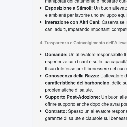
manipolati delicatamente e mostrare curi
Esposizione a Stimoli:
Un buon allevator
e ambienti per favorire uno sviluppo equil
Interazione con Altri Cani:
Osserva se i 
cani adulti, imparando importanti compet
4. Trasparenza e Coinvolgimento dell’Alleva
Domande:
Un allevatore responsabile ti 
esperienza con i cani e sulla tua capacit
il suo interesse per il benessere del cucc
Conoscenza della Razza:
L’allevatore 
caratteristiche del barboncino
, delle s
problematiche di salute.
Supporto Post-Adozione:
Un buon alle
offrire supporto anche dopo che avrai port
Contratto:
Spesso un allevatore responsa
garanzie di salute e clausole sul benesse