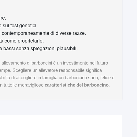
ure.
 sui test genetici.
li contemporaneamente di diverse razze.
tà come proprietario.
e bassi senza spiegazioni plausibili.
 allevamento di barboncini è un investimento nel futuro
mpe. Scegliere un allevatore responsabile significa
ilità di accogliere in famiglia un barboncino sano, felice e
on tutte le meravigliose
caratteristiche del barboncino
.