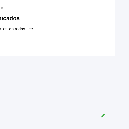
or:
icados
s las entradas