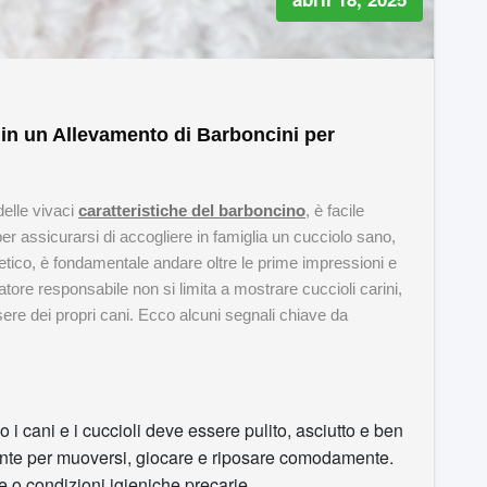
 in un Allevamento di Barboncini per
delle vivaci
caratteristiche del barboncino
, è facile
per assicurarsi di accogliere in famiglia un cucciolo sano,
tico, è fondamentale andare oltre le prime impressioni e
ore responsabile non si limita a mostrare cuccioli carini,
re dei propri cani. Ecco alcuni segnali chiave da
 i cani e i cuccioli deve essere pulito, asciutto e ben
nte per muoversi, giocare e riposare comodamente.
e o condizioni igieniche precarie.