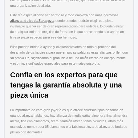
una organización detallada.
Este día especial debe ser hermoso y todo empieza con unas hermosas
alianzas de boda Zaragoza
,
donde ustedes podrán elegir esa pieza
invaluable que va ser de gran representación para ustedes, lo pueden elegir
de cualquier color de oro, tipo de forma en lo que corresponde a lo ancho en
fin esa pieza especial para ese día hermoso.
Ellos pueden bridar la ayuda y el asesoramiento en todo el proceso del
desarrollo de dicha pieza para que en pocas palabras esas alianzas brillen con
su propia luz, significando el gran inicio de una unión eterna en cuerpo, mente
y espíritu, significados especiales para este majestuoso día.
Confía en los expertos para que
tengas la garantía absoluta y una
pieza única
Lo importante de esta gran joyería es que ofrece diversos tipos de tonos en
cuando alianza hablamos, hay alianza de media caña, almendra fina, almendra
media, fina con diamantes, recta, también ofrece tonos bicolores, otros más
exclusivos como recta 05 diamantes o la fabulosa pieza de alianza de boda de
platino con diamantes.