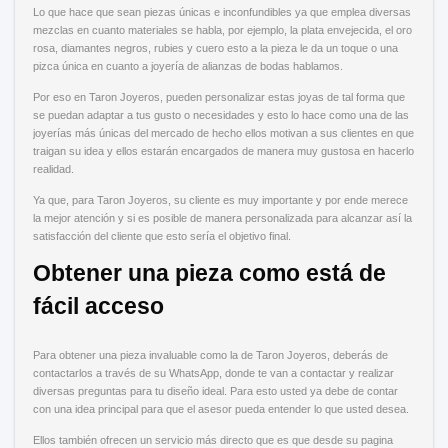
Lo que hace que sean piezas únicas e inconfundibles ya que emplea diversas
mezclas en cuanto materiales se habla, por ejemplo, la plata envejecida, el oro
rosa, diamantes negros, rubies y cuero esto a la pieza le da un toque o una
pizca única en cuanto a joyería de alianzas de bodas hablamos.
Por eso en Taron Joyeros, pueden personalizar estas joyas de tal forma que
se puedan adaptar a tus gusto o necesidades y esto lo hace como una de las
joyerías más únicas del mercado de hecho ellos motivan a sus clientes en que
traigan su idea y ellos estarán encargados de manera muy gustosa en hacerlo
realidad.
Ya que, para Taron Joyeros, su cliente es muy importante y por ende merece
la mejor atención y si es posible de manera personalizada para alcanzar así la
satisfacción del cliente que esto sería el objetivo final.
Obtener una pieza como está de
fácil acceso
Para obtener una pieza invaluable como la de Taron Joyeros, deberás de
contactarlos a través de su WhatsApp, donde te van a contactar y realizar
diversas preguntas para tu diseño ideal. Para esto usted ya debe de contar
con una idea principal para que el asesor pueda entender lo que usted desea.
Ellos también ofrecen un servicio más directo que es que desde su pagina