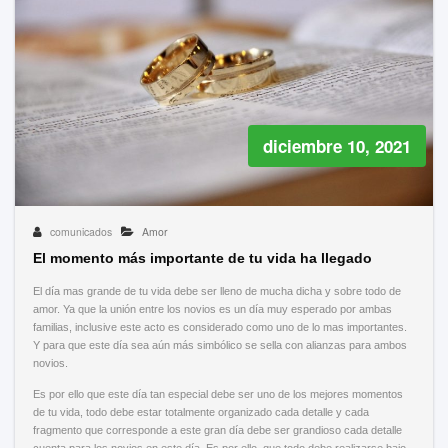
diciembre 10, 2021
comunicados
Amor
El momento más importante de tu vida ha llegado
El día mas grande de tu vida debe ser lleno de mucha dicha y sobre todo de
amor. Ya que la unión entre los novios es un día muy esperado por ambas
familias, inclusive este acto es considerado como uno de lo mas importantes.
Y para que este día sea aún más simbólico se sella con alianzas para ambos
novios.
Es por ello que este día tan especial debe ser uno de los mejores momentos
de tu vida, todo debe estar totalmente organizado cada detalle y cada
fragmento que corresponde a este gran día debe ser grandioso cada detalle
cuenta para los novios en este día. Es por ello, que todo debe realizarse bajo