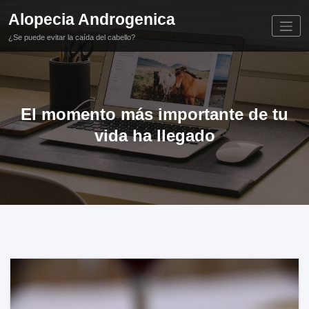
Saltar
Alopecia Androgenica
al
contenido
¿Se puede evitar la caída del cabello?
El momento más importante de tu
vida ha llegado