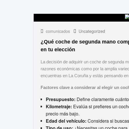
comunicados
Uncategorized
¿Qué coche de segunda mano compr
en tu elección
La decisión de adquirir un coche de segunda m
razones económicas como por la amplia varieda
encuentras en La Coruña y estás pensando en da
Factores clave a considerar al elegir un c
Presupuesto:
Define claramente cuánto 
Kilometraje:
Evalúa si prefieres un coc
precio más bajo.
Edad del vehículo:
Considera si buscas 
Tipo de uso:
¿Necesitas un coche para la