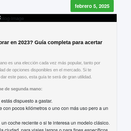
febrero 5, 2025
ar en 2023? Guía completa para acertar
ano es una elección cada vez más popular, tanto por
d de opciones disponibles en el mercado. Si te
r este paso, esta guía te será de gran utilidad.
oche de segunda mano:
estás dispuesto a gastar.
he con pocos kilómetros o uno con más uso pero a un
un coche reciente o si te interesa un modelo clásico.
 ciudad, para viajes largos o para fines específicos