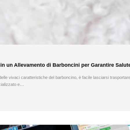
in un Allevamento di Barboncini per Garantire Salute
lle vivaci caratteristiche del barboncino, è facile lasciarsi trasportar
cializzato e…